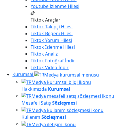
Youtube
İzlenme Hilesi
Tiktok Araçları
Tiktok
Takipçi Hilesi
Tiktok
Beğeni Hilesi
Tiktok
Yorum Hilesi
Tiktok
İzlenme Hilesi
Tiktok
Analiz
Tiktok
Fotoğraf İndir
Tiktok
Video İndir
Kurumsal
Hakkımızda
Kurumsal
Mesafeli Satış
Sözleşmesi
Kullanım
Sözleşmesi