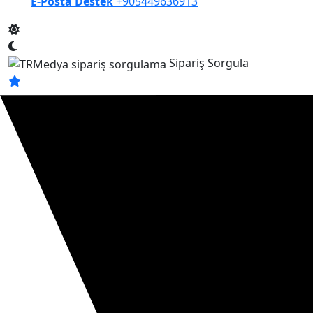
E-Posta Destek
+905449636913
Sipariş Sorgula