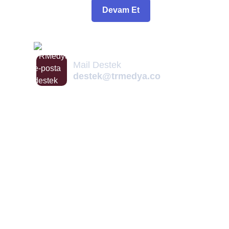
Devam Et
Mail Destek
destek@trmedya.co