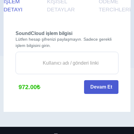
İŞLEM
KİŞİSEL
ÖDEME
DETAYI
DETAYLAR
TERCİHLERİ
SoundCloud işlem bilgisi
Lütfen hesap şifrenizi paylaşmayın. Sadece gerekli
işlem bilgisini girin.
972.00₺
Devam Et