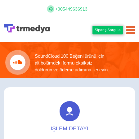
+905449636913
Sipariş Sorgula
SoundCloud 100 Beğeni ürünü için
alt bölümdeki formu eksiksiz
doldurun ve ödeme adımına ilerleyin.
İŞLEM DETAYI