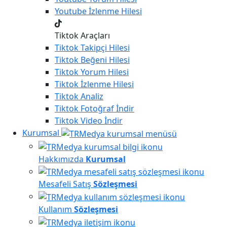
Youtube
İzlenme Hilesi
Tiktok Araçları
Tiktok
Takipçi Hilesi
Tiktok
Beğeni Hilesi
Tiktok
Yorum Hilesi
Tiktok
İzlenme Hilesi
Tiktok
Analiz
Tiktok
Fotoğraf İndir
Tiktok
Video İndir
Kurumsal
Hakkımızda
Kurumsal
Mesafeli Satış
Sözleşmesi
Kullanım
Sözleşmesi