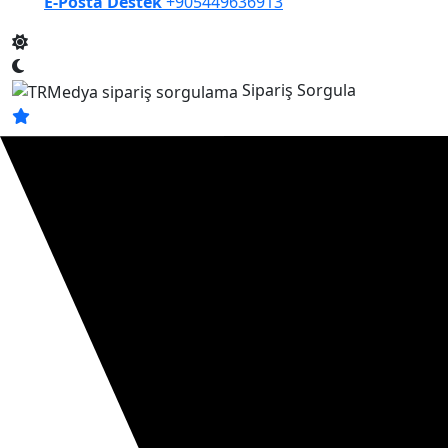
E-Posta Destek
+905449636913
Sipariş Sorgula