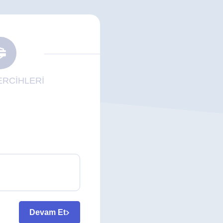
RCİHLERİ
Devam Et