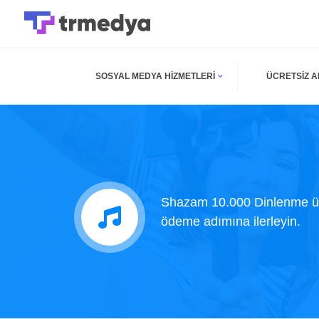
SOSYAL MEDYA HIZMETLERI
ÜCRETSIZ 
Shazam 10.000 Dinlenme ürü
ödeme adımına ilerleyin.