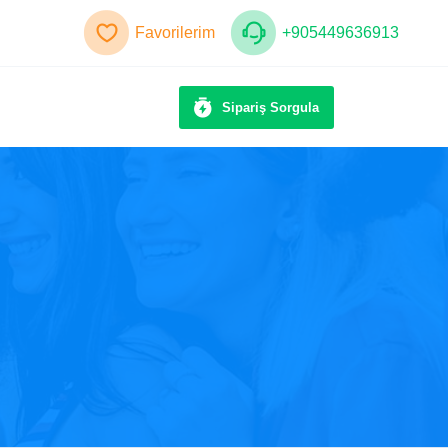
Favorilerim
+905449636913
Sipariş Sorgula