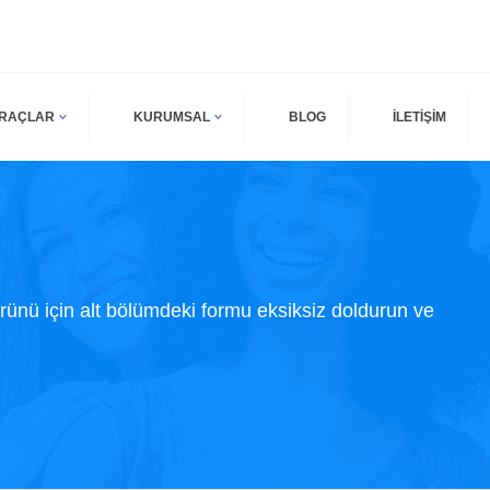
ARAÇLAR
KURUMSAL
BLOG
İLETİŞİM
nü için alt bölümdeki formu eksiksiz doldurun ve