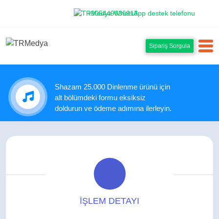
+905449636913
Sipariş Sorgula
Shazam 25.000 Dinlenme ürünü için
alt bölümdeki formu eksiksiz
doldurun ve ödeme adımına ilerleyin.
İŞLEM DETAYI