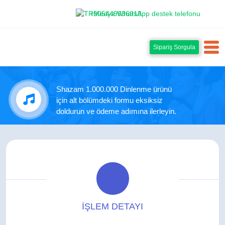
+905449636913
Sipariş Sorgula
Shazam 1.000.000 Dinlenme ürünü
için alt bölümdeki formu eksiksiz
doldurun ve ödeme adımına ilerleyin.
İŞLEM DETAYI