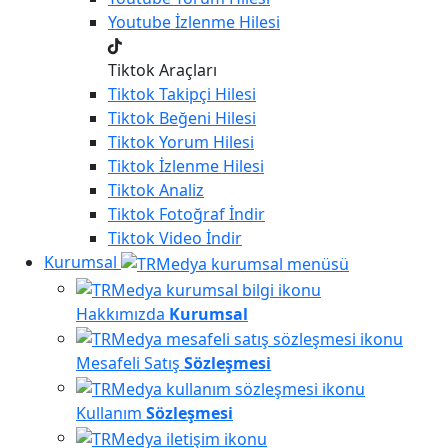
Youtube
İzlenme Hilesi
Tiktok Araçları
Tiktok
Takipçi Hilesi
Tiktok
Beğeni Hilesi
Tiktok
Yorum Hilesi
Tiktok
İzlenme Hilesi
Tiktok
Analiz
Tiktok
Fotoğraf İndir
Tiktok
Video İndir
Kurumsal
Hakkımızda
Kurumsal
Mesafeli Satış
Sözleşmesi
Kullanım
Sözleşmesi