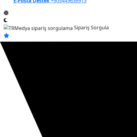
E-Posta Destek
+905449636913
Sipariş Sorgula