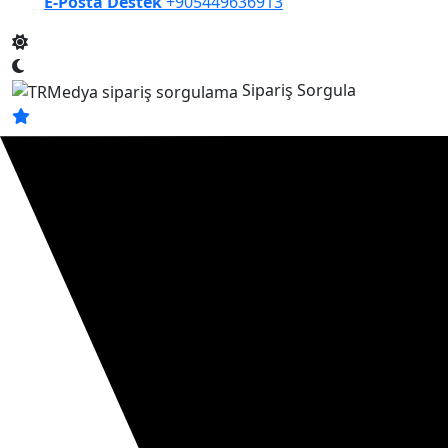
E-Posta Destek
+905449636913
Sipariş Sorgula