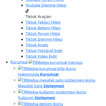
Youtube
İzlenme Hilesi
Tiktok Araçları
Tiktok
Takipçi Hilesi
Tiktok
Beğeni Hilesi
Tiktok
Yorum Hilesi
Tiktok
İzlenme Hilesi
Tiktok
Analiz
Tiktok
Fotoğraf İndir
Tiktok
Video İndir
Kurumsal
Hakkımızda
Kurumsal
Mesafeli Satış
Sözleşmesi
Kullanım
Sözleşmesi