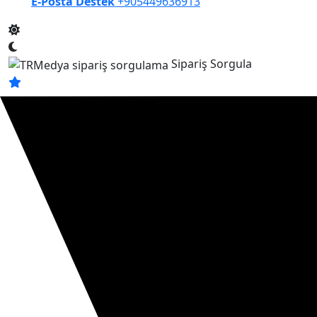
E-Posta Destek
+905449636913
Sipariş Sorgula