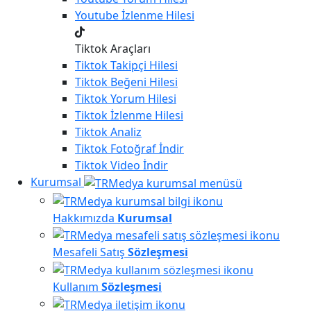
Youtube
İzlenme Hilesi
Tiktok Araçları
Tiktok
Takipçi Hilesi
Tiktok
Beğeni Hilesi
Tiktok
Yorum Hilesi
Tiktok
İzlenme Hilesi
Tiktok
Analiz
Tiktok
Fotoğraf İndir
Tiktok
Video İndir
Kurumsal
Hakkımızda
Kurumsal
Mesafeli Satış
Sözleşmesi
Kullanım
Sözleşmesi