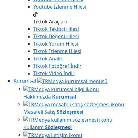
Youtube
İzlenme Hilesi
Tiktok Araçları
Tiktok
Takipçi Hilesi
Tiktok
Beğeni Hilesi
Tiktok
Yorum Hilesi
Tiktok
İzlenme Hilesi
Tiktok
Analiz
Tiktok
Fotoğraf İndir
Tiktok
Video İndir
Kurumsal
Hakkımızda
Kurumsal
Mesafeli Satış
Sözleşmesi
Kullanım
Sözleşmesi