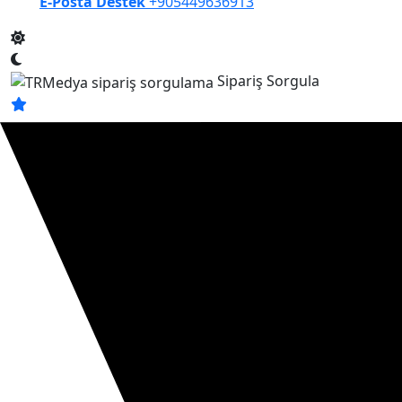
E-Posta Destek
+905449636913
Sipariş Sorgula