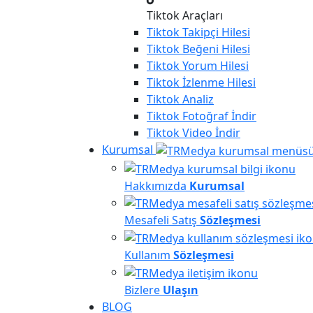
Tiktok Araçları
Tiktok
Takipçi Hilesi
Tiktok
Beğeni Hilesi
Tiktok
Yorum Hilesi
Tiktok
İzlenme Hilesi
Tiktok
Analiz
Tiktok
Fotoğraf İndir
Tiktok
Video İndir
Kurumsal
Hakkımızda
Kurumsal
Mesafeli Satış
Sözleşmesi
Kullanım
Sözleşmesi
Bizlere
Ulaşın
BLOG