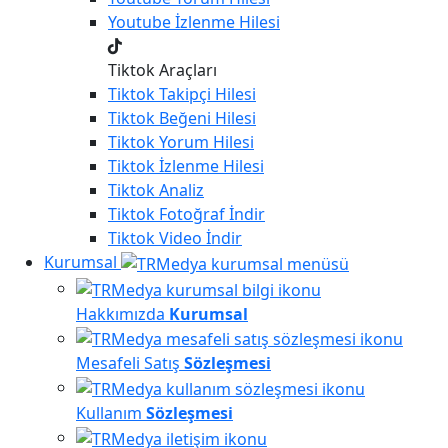
Youtube
İzlenme Hilesi
Tiktok Araçları
Tiktok
Takipçi Hilesi
Tiktok
Beğeni Hilesi
Tiktok
Yorum Hilesi
Tiktok
İzlenme Hilesi
Tiktok
Analiz
Tiktok
Fotoğraf İndir
Tiktok
Video İndir
Kurumsal
Hakkımızda
Kurumsal
Mesafeli Satış
Sözleşmesi
Kullanım
Sözleşmesi