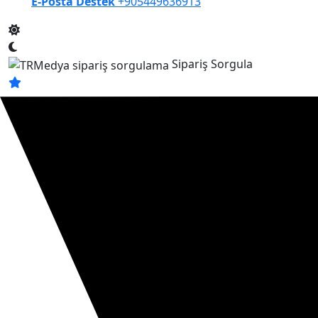
E-Posta Destek
+905449636913
Sipariş Sorgula