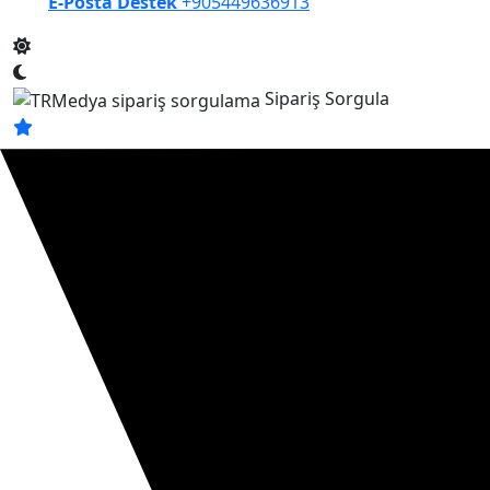
E-Posta Destek
+905449636913
Sipariş Sorgula