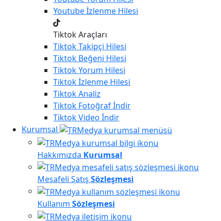
Youtube
İzlenme Hilesi
Tiktok Araçları
Tiktok
Takipçi Hilesi
Tiktok
Beğeni Hilesi
Tiktok
Yorum Hilesi
Tiktok
İzlenme Hilesi
Tiktok
Analiz
Tiktok
Fotoğraf İndir
Tiktok
Video İndir
Kurumsal
Hakkımızda
Kurumsal
Mesafeli Satış
Sözleşmesi
Kullanım
Sözleşmesi