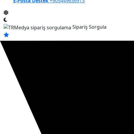
E-Posta Destek
+905449636913
Sipariş Sorgula