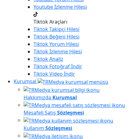
Youtube
İzlenme Hilesi
Tiktok Araçları
Tiktok
Takipçi Hilesi
Tiktok
Beğeni Hilesi
Tiktok
Yorum Hilesi
Tiktok
İzlenme Hilesi
Tiktok
Analiz
Tiktok
Fotoğraf İndir
Tiktok
Video İndir
Kurumsal
Hakkımızda
Kurumsal
Mesafeli Satış
Sözleşmesi
Kullanım
Sözleşmesi