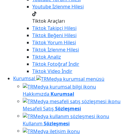
Youtube
İzlenme Hilesi
Tiktok Araçları
Tiktok
Takipçi Hilesi
Tiktok
Beğeni Hilesi
Tiktok
Yorum Hilesi
Tiktok
İzlenme Hilesi
Tiktok
Analiz
Tiktok
Fotoğraf İndir
Tiktok
Video İndir
Kurumsal
Hakkımızda
Kurumsal
Mesafeli Satış
Sözleşmesi
Kullanım
Sözleşmesi