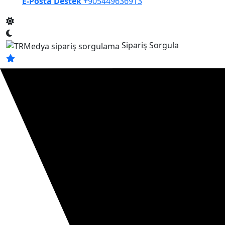
E-Posta Destek
+905449636913
Sipariş Sorgula