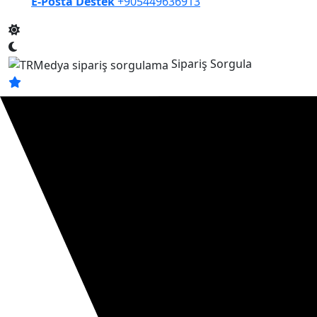
E-Posta Destek
+905449636913
Sipariş Sorgula