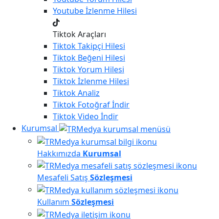
Youtube
İzlenme Hilesi
Tiktok Araçları
Tiktok
Takipçi Hilesi
Tiktok
Beğeni Hilesi
Tiktok
Yorum Hilesi
Tiktok
İzlenme Hilesi
Tiktok
Analiz
Tiktok
Fotoğraf İndir
Tiktok
Video İndir
Kurumsal
Hakkımızda
Kurumsal
Mesafeli Satış
Sözleşmesi
Kullanım
Sözleşmesi