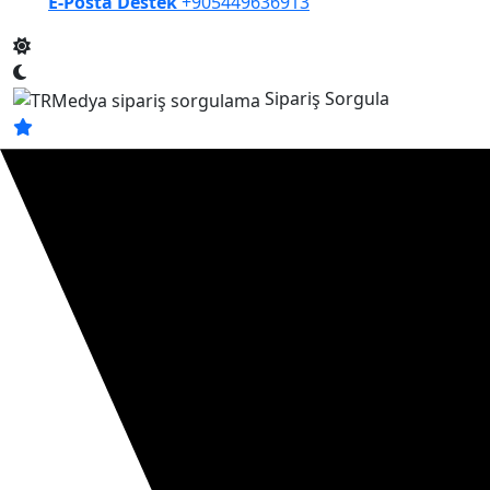
E-Posta Destek
+905449636913
Sipariş Sorgula