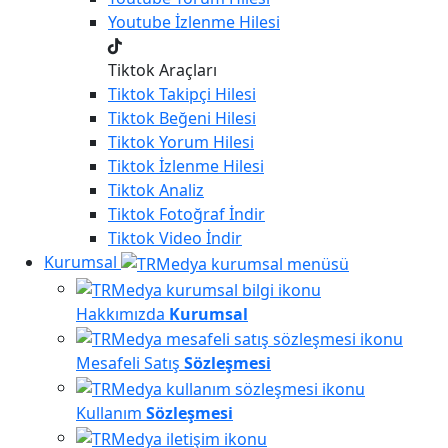
Youtube
İzlenme Hilesi
Tiktok Araçları
Tiktok
Takipçi Hilesi
Tiktok
Beğeni Hilesi
Tiktok
Yorum Hilesi
Tiktok
İzlenme Hilesi
Tiktok
Analiz
Tiktok
Fotoğraf İndir
Tiktok
Video İndir
Kurumsal
Hakkımızda
Kurumsal
Mesafeli Satış
Sözleşmesi
Kullanım
Sözleşmesi