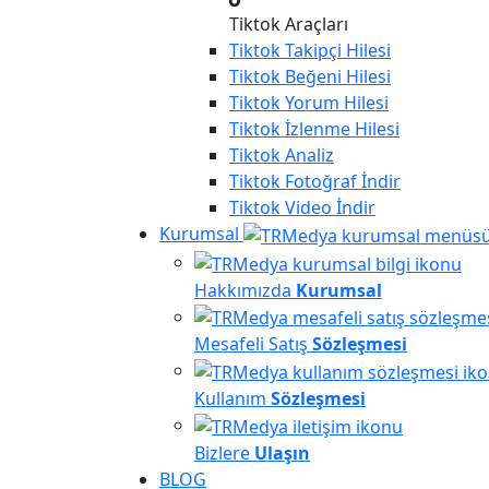
Tiktok Araçları
Tiktok
Takipçi Hilesi
Tiktok
Beğeni Hilesi
Tiktok
Yorum Hilesi
Tiktok
İzlenme Hilesi
Tiktok
Analiz
Tiktok
Fotoğraf İndir
Tiktok
Video İndir
Kurumsal
Hakkımızda
Kurumsal
Mesafeli Satış
Sözleşmesi
Kullanım
Sözleşmesi
Bizlere
Ulaşın
BLOG