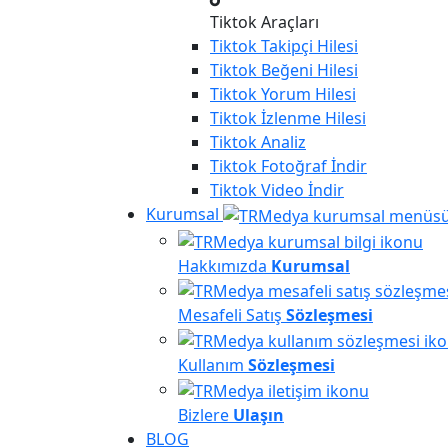
Tiktok Araçları
Tiktok
Takipçi Hilesi
Tiktok
Beğeni Hilesi
Tiktok
Yorum Hilesi
Tiktok
İzlenme Hilesi
Tiktok
Analiz
Tiktok
Fotoğraf İndir
Tiktok
Video İndir
Kurumsal
Hakkımızda
Kurumsal
Mesafeli Satış
Sözleşmesi
Kullanım
Sözleşmesi
Bizlere
Ulaşın
BLOG