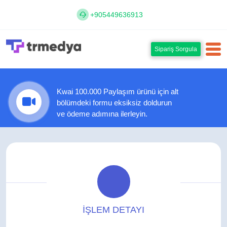
+905449636913
Sipariş Sorgula
Kwai 100.000 Paylaşım ürünü için alt
bölümdeki formu eksiksiz doldurun
ve ödeme adımına ilerleyin.
İŞLEM DETAYI