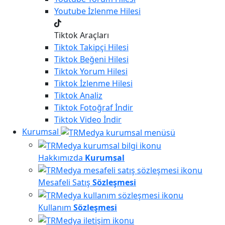
Youtube
İzlenme Hilesi
Tiktok Araçları
Tiktok
Takipçi Hilesi
Tiktok
Beğeni Hilesi
Tiktok
Yorum Hilesi
Tiktok
İzlenme Hilesi
Tiktok
Analiz
Tiktok
Fotoğraf İndir
Tiktok
Video İndir
Kurumsal
Hakkımızda
Kurumsal
Mesafeli Satış
Sözleşmesi
Kullanım
Sözleşmesi