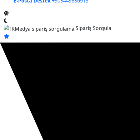
E-Posta Destek
+905449636913
Sipariş Sorgula