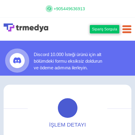
+905449636913
Sipariş Sorgula
Discord 10.000 İsteği ürünü için alt
bölümdeki formu eksiksiz doldurun
ve ödeme adımına ilerleyin.
İŞLEM DETAYI