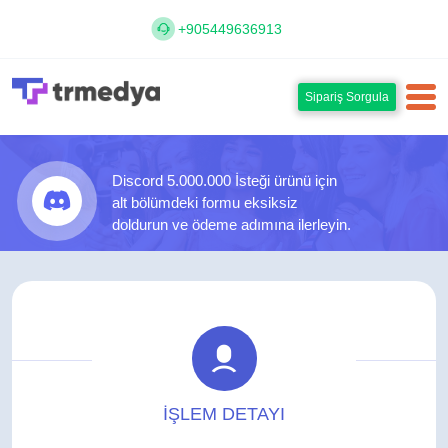
+905449636913
Sipariş Sorgula
Discord 5.000.000 İsteği ürünü için
alt bölümdeki formu eksiksiz
doldurun ve ödeme adımına ilerleyin.
İŞLEM DETAYI