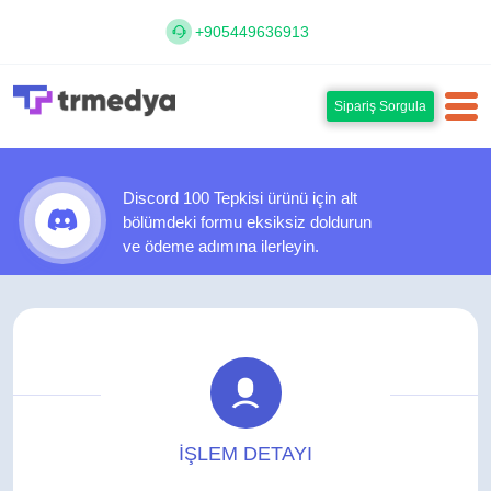
+905449636913
Sipariş Sorgula
Discord 100 Tepkisi ürünü için alt
bölümdeki formu eksiksiz doldurun
ve ödeme adımına ilerleyin.
İŞLEM DETAYI