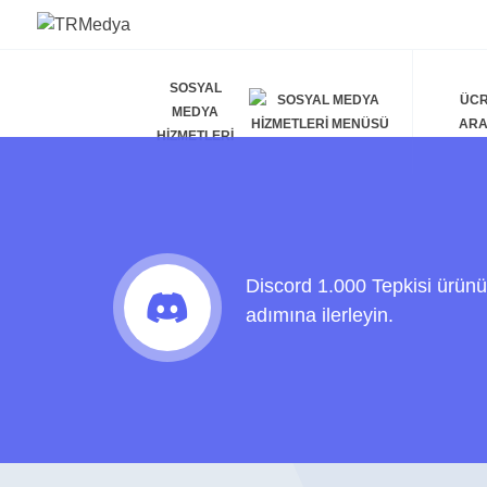
SOSYAL
ÜCR
MEDYA
AR
HIZMETLERI
Discord 1.000 Tepkisi ürünü
adımına ilerleyin.