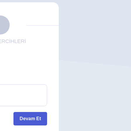
RCİHLERİ
Devam Et