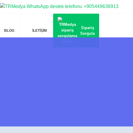
+905449636913
Sipariş
BLOG
İLETİŞİM
Sorgula