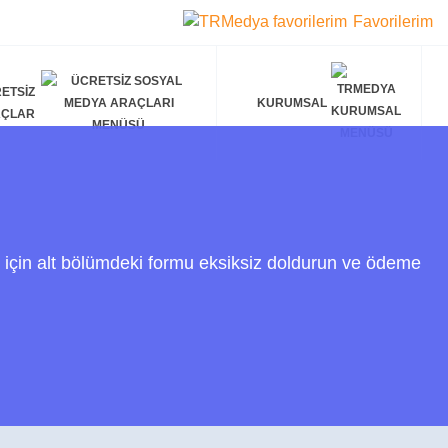
Favorilerim
ETSIZ
KURUMSAL
AÇLAR
 için alt bölümdeki formu eksiksiz doldurun ve ödeme