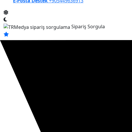
E-Posta Destek
+905449636913
Sipariş Sorgula