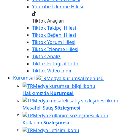
Youtube
İzlenme Hilesi
Tiktok Araçları
Tiktok
Takipçi Hilesi
Tiktok
Beğeni Hilesi
Tiktok
Yorum Hilesi
Tiktok
İzlenme Hilesi
Tiktok
Analiz
Tiktok
Fotoğraf İndir
Tiktok
Video İndir
Kurumsal
Hakkımızda
Kurumsal
Mesafeli Satış
Sözleşmesi
Kullanım
Sözleşmesi