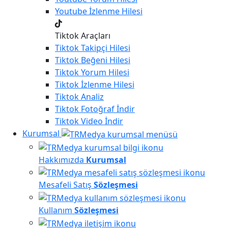
Youtube
İzlenme Hilesi
Tiktok Araçları
Tiktok
Takipçi Hilesi
Tiktok
Beğeni Hilesi
Tiktok
Yorum Hilesi
Tiktok
İzlenme Hilesi
Tiktok
Analiz
Tiktok
Fotoğraf İndir
Tiktok
Video İndir
Kurumsal
Hakkımızda
Kurumsal
Mesafeli Satış
Sözleşmesi
Kullanım
Sözleşmesi