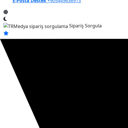
E-Posta Destek
+905449636913
Sipariş Sorgula