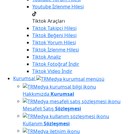
Youtube
İzlenme Hilesi
Tiktok Araçları
Tiktok
Takipçi Hilesi
Tiktok
Beğeni Hilesi
Tiktok
Yorum Hilesi
Tiktok
İzlenme Hilesi
Tiktok
Analiz
Tiktok
Fotoğraf İndir
Tiktok
Video İndir
Kurumsal
Hakkımızda
Kurumsal
Mesafeli Satış
Sözleşmesi
Kullanım
Sözleşmesi