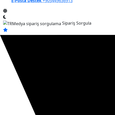
E-Posta Destek
+905449636913
Sipariş Sorgula