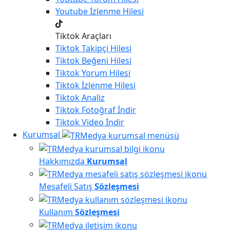
Youtube
İzlenme Hilesi
Tiktok Araçları
Tiktok
Takipçi Hilesi
Tiktok
Beğeni Hilesi
Tiktok
Yorum Hilesi
Tiktok
İzlenme Hilesi
Tiktok
Analiz
Tiktok
Fotoğraf İndir
Tiktok
Video İndir
Kurumsal
Hakkımızda
Kurumsal
Mesafeli Satış
Sözleşmesi
Kullanım
Sözleşmesi