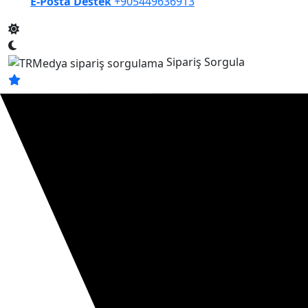
E-Posta Destek
+905449636913
Sipariş Sorgula