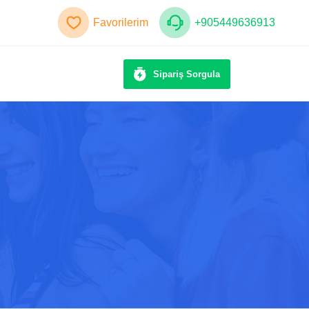
Favorilerim
+905449636913
Sipariş Sorgula