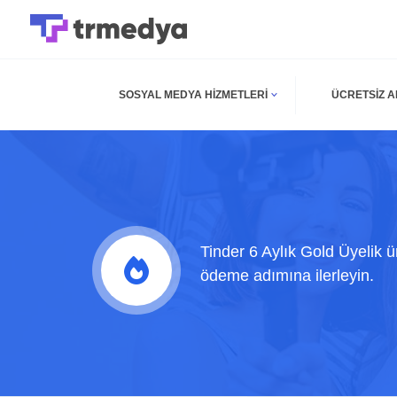
SOSYAL MEDYA HIZMETLERI
ÜCRETSIZ 
Tinder 6 Aylık Gold Üyelik ü
ödeme adımına ilerleyin.