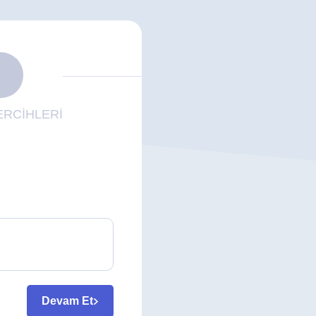
RCİHLERİ
Devam Et