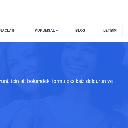
ARAÇLAR
KURUMSAL
BLOG
İLETİŞİM
rünü için alt bölümdeki formu eksiksiz doldurun ve