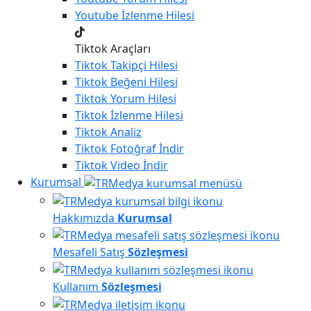
Youtube
İzlenme Hilesi
Tiktok Araçları
Tiktok
Takipçi Hilesi
Tiktok
Beğeni Hilesi
Tiktok
Yorum Hilesi
Tiktok
İzlenme Hilesi
Tiktok
Analiz
Tiktok
Fotoğraf İndir
Tiktok
Video İndir
Kurumsal
Hakkımızda
Kurumsal
Mesafeli Satış
Sözleşmesi
Kullanım
Sözleşmesi