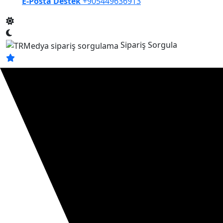
E-Posta Destek
+905449636913
Sipariş Sorgula