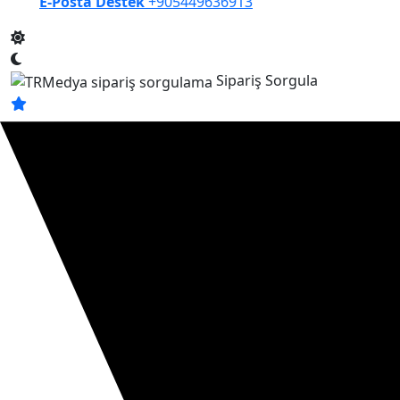
E-Posta Destek
+905449636913
Sipariş Sorgula