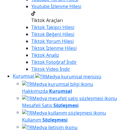
Youtube
İzlenme Hilesi
Tiktok Araçları
Tiktok
Takipçi Hilesi
Tiktok
Beğeni Hilesi
Tiktok
Yorum Hilesi
Tiktok
İzlenme Hilesi
Tiktok
Analiz
Tiktok
Fotoğraf İndir
Tiktok
Video İndir
Kurumsal
Hakkımızda
Kurumsal
Mesafeli Satış
Sözleşmesi
Kullanım
Sözleşmesi