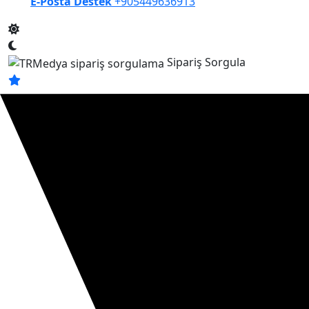
E-Posta Destek
+905449636913
Sipariş Sorgula