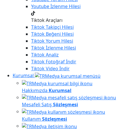
Youtube
İzlenme Hilesi
Tiktok Araçları
Tiktok
Takipçi Hilesi
Tiktok
Beğeni Hilesi
Tiktok
Yorum Hilesi
Tiktok
İzlenme Hilesi
Tiktok
Analiz
Tiktok
Fotoğraf İndir
Tiktok
Video İndir
Kurumsal
Hakkımızda
Kurumsal
Mesafeli Satış
Sözleşmesi
Kullanım
Sözleşmesi