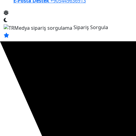
E-Posta Destek
+905449636913
Sipariş Sorgula