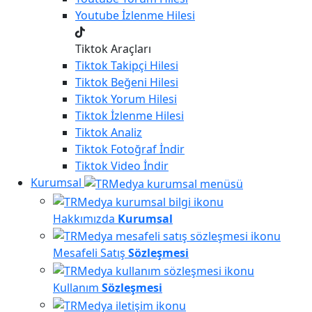
Youtube
İzlenme Hilesi
Tiktok Araçları
Tiktok
Takipçi Hilesi
Tiktok
Beğeni Hilesi
Tiktok
Yorum Hilesi
Tiktok
İzlenme Hilesi
Tiktok
Analiz
Tiktok
Fotoğraf İndir
Tiktok
Video İndir
Kurumsal
Hakkımızda
Kurumsal
Mesafeli Satış
Sözleşmesi
Kullanım
Sözleşmesi