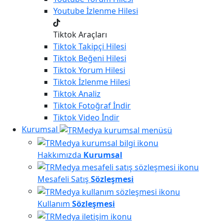
Youtube
İzlenme Hilesi
Tiktok Araçları
Tiktok
Takipçi Hilesi
Tiktok
Beğeni Hilesi
Tiktok
Yorum Hilesi
Tiktok
İzlenme Hilesi
Tiktok
Analiz
Tiktok
Fotoğraf İndir
Tiktok
Video İndir
Kurumsal
Hakkımızda
Kurumsal
Mesafeli Satış
Sözleşmesi
Kullanım
Sözleşmesi