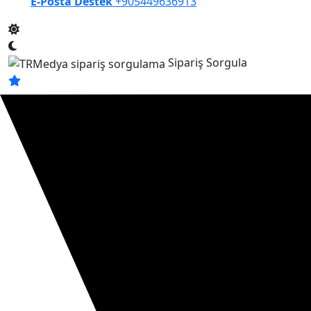
E-Posta Destek
+905449636913
Sipariş Sorgula