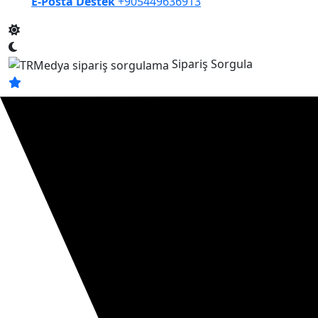
E-Posta Destek
+905449636913
Sipariş Sorgula