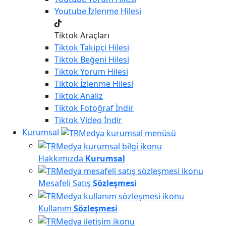
Youtube
İzlenme Hilesi
Tiktok Araçları
Tiktok
Takipçi Hilesi
Tiktok
Beğeni Hilesi
Tiktok
Yorum Hilesi
Tiktok
İzlenme Hilesi
Tiktok
Analiz
Tiktok
Fotoğraf İndir
Tiktok
Video İndir
Kurumsal
Hakkımızda
Kurumsal
Mesafeli Satış
Sözleşmesi
Kullanım
Sözleşmesi