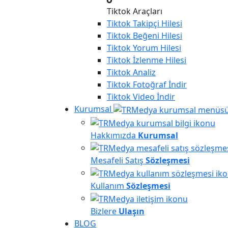
Tiktok Araçları
Tiktok
Takipçi Hilesi
Tiktok
Beğeni Hilesi
Tiktok
Yorum Hilesi
Tiktok
İzlenme Hilesi
Tiktok
Analiz
Tiktok
Fotoğraf İndir
Tiktok
Video İndir
Kurumsal
Hakkımızda
Kurumsal
Mesafeli Satış
Sözleşmesi
Kullanım
Sözleşmesi
Bizlere
Ulaşın
BLOG