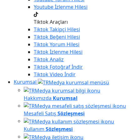
Youtube
İzlenme Hilesi
Tiktok Araçları
Tiktok
Takipçi Hilesi
Tiktok
Beğeni Hilesi
Tiktok
Yorum Hilesi
Tiktok
İzlenme Hilesi
Tiktok
Analiz
Tiktok
Fotoğraf İndir
Tiktok
Video İndir
Kurumsal
Hakkımızda
Kurumsal
Mesafeli Satış
Sözleşmesi
Kullanım
Sözleşmesi