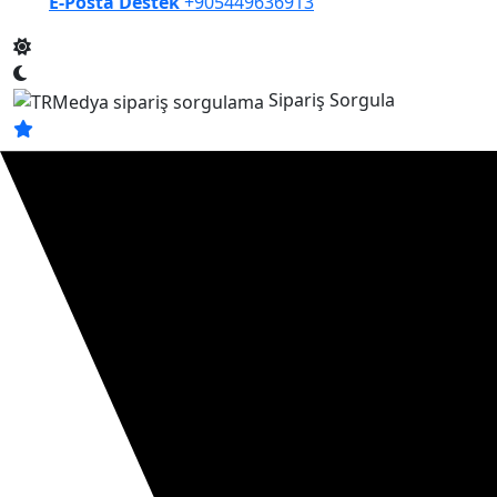
E-Posta Destek
+905449636913
Sipariş Sorgula