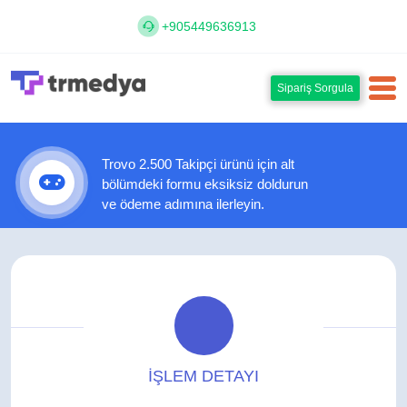
+905449636913
Sipariş Sorgula
Trovo 2.500 Takipçi ürünü için alt
bölümdeki formu eksiksiz doldurun
ve ödeme adımına ilerleyin.
İŞLEM DETAYI