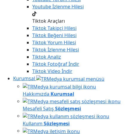
Youtube
İzlenme Hilesi
Tiktok Araçları
Tiktok
Takipçi Hilesi
Tiktok
Beğeni Hilesi
Tiktok
Yorum Hilesi
Tiktok
İzlenme Hilesi
Tiktok
Analiz
Tiktok
Fotoğraf İndir
Tiktok
Video İndir
Kurumsal
Hakkımızda
Kurumsal
Mesafeli Satış
Sözleşmesi
Kullanım
Sözleşmesi