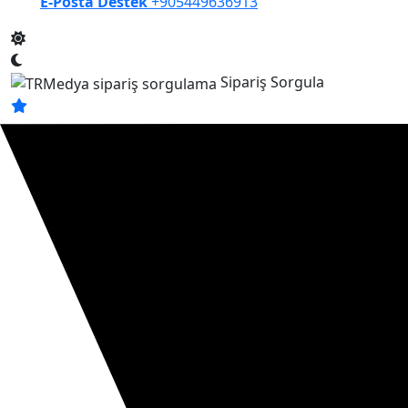
E-Posta Destek
+905449636913
Sipariş Sorgula