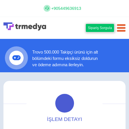
+905449636913
Sipariş Sorgula
Trovo 500.000 Takipçi ürünü için alt
bölümdeki formu eksiksiz doldurun
ve ödeme adımına ilerleyin.
İŞLEM DETAYI