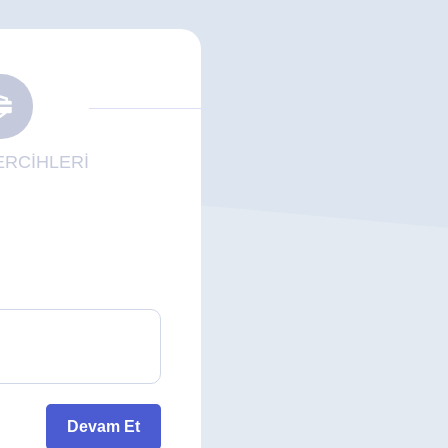
RCİHLERİ
Devam Et