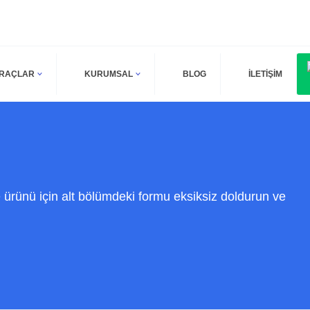
ARAÇLAR
KURUMSAL
BLOG
İLETİŞİM
ürünü için alt bölümdeki formu eksiksiz doldurun ve