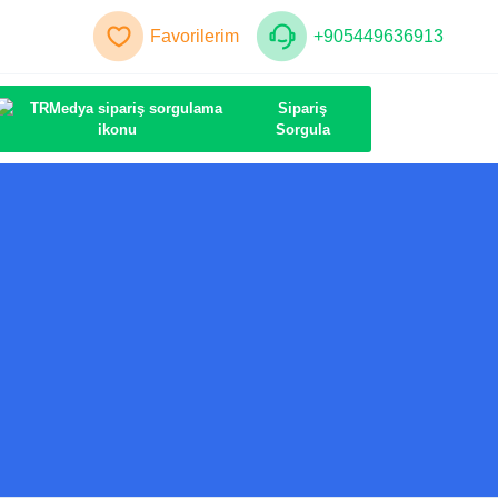
Favorilerim
+905449636913
Sipariş
Sorgula