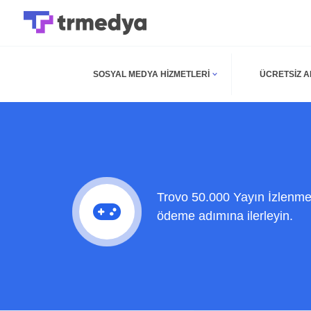
SOSYAL MEDYA HIZMETLERI
ÜCRETSIZ 
Trovo 50.000 Yayın İzlenme 
ödeme adımına ilerleyin.