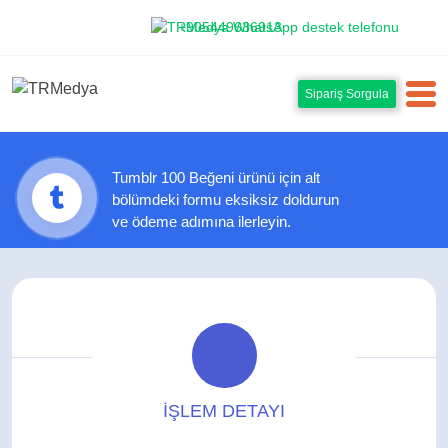
+905449636913
Sipariş Sorgula
Tumblr 100 Beğeni ürünü için alt
bölümdeki formu eksiksiz doldurun
ve ödeme adımına ilerleyin.
İŞLEM DETAYI