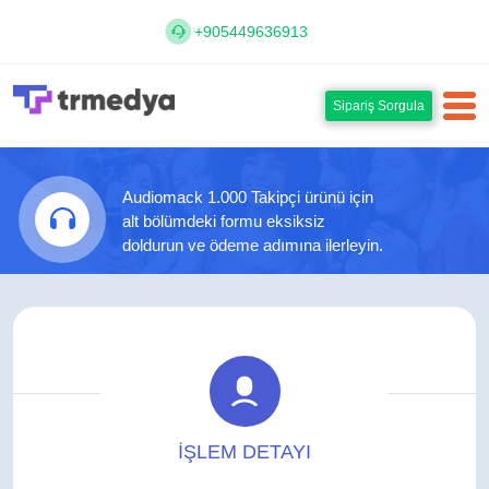
+905449636913
Sipariş Sorgula
Audiomack 1.000 Takipçi ürünü için
alt bölümdeki formu eksiksiz
doldurun ve ödeme adımına ilerleyin.
İŞLEM DETAYI