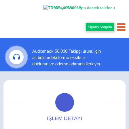
+905449636913
Sipariş Sorgula
Audiomack 50.000 Takipçi ürünü için
alt bölümdeki formu eksiksiz
doldurun ve ödeme adımına ilerleyin.
İŞLEM DETAYI