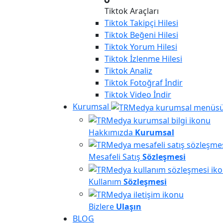
Tiktok Araçları
Tiktok
Takipçi Hilesi
Tiktok
Beğeni Hilesi
Tiktok
Yorum Hilesi
Tiktok
İzlenme Hilesi
Tiktok
Analiz
Tiktok
Fotoğraf İndir
Tiktok
Video İndir
Kurumsal
Hakkımızda
Kurumsal
Mesafeli Satış
Sözleşmesi
Kullanım
Sözleşmesi
Bizlere
Ulaşın
BLOG