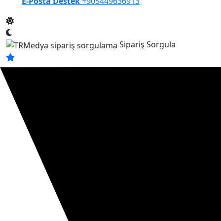
E-Posta Destek
+905449636913
Sipariş Sorgula