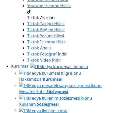
Youtube
İzlenme Hilesi
Tiktok Araçları
Tiktok
Takipçi Hilesi
Tiktok
Beğeni Hilesi
Tiktok
Yorum Hilesi
Tiktok
İzlenme Hilesi
Tiktok
Analiz
Tiktok
Fotoğraf İndir
Tiktok
Video İndir
Kurumsal
Hakkımızda
Kurumsal
Mesafeli Satış
Sözleşmesi
Kullanım
Sözleşmesi