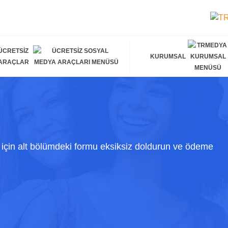
ÜCRETSIZ
KURUMSAL
ARAÇLAR
için alt bölümdeki formu eksiksiz doldurun ve ödeme