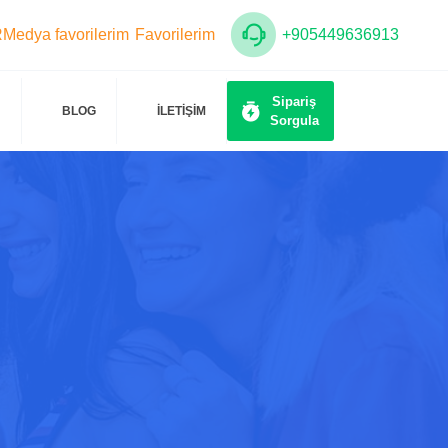
Favorilerim
+905449636913
Sipariş
BLOG
İLETİŞİM
Sorgula