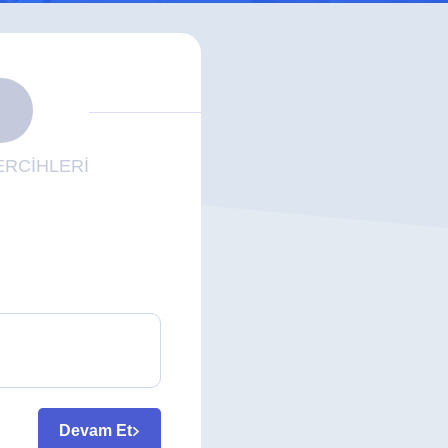
RCİHLERİ
Devam Et